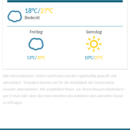
18
27
Bedeckt
Freitag
Samstag
13
20
10
25
Alle Informationen, Zeiten und Preise werden regelmäßig geprüft und
aktualisiert. Trotzdem können wir für die Richtigkeit der Daten keine
Gewähr übernehmen. Wir empfehlen Ihnen, vor Ihrem Besuch telefonisch /
per E-Mail oder über die Internetseiten des Anbieters den aktuellen Stand
zu erfragen.