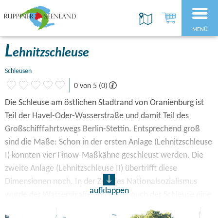
MENÜ
L
ehnitzschleuse
Schleusen
0 von 5 (0)
Die Schleuse am östlichen Stadtrand von Oranienburg ist
Teil der Havel-Oder-Wasserstraße und damit Teil des
Großschifffahrtswegs Berlin-Stettin. Entsprechend groß
sind die Maße: Schon in der ersten Anlage (Lehnitzschleuse
I) konnten vier Finow-Maßkähne geschleust werden. Die
zweite Anlage (Lehnitzschleuse II) übertrifft diese
Dimensionen noch. In der Zeit des Nationalsozialismus
aufklappen
wurde der Wasserstraße und damit auch der Schleuse eine
besondere Bedeutung zugemessen – sie sollten beim Bau