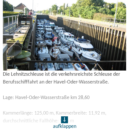
der geplanten Reichshauptstadt Germania für den
Transport von Gütern dienen. Der Bau der größeren
Schleuse wurde 1940 fertiggestellt. Die erste Schleuse aus
dem Jahr 1910 ist inzwischen stillgelegt.
Die Lehnitzschleuse ist die verkehrsreichste Schleuse der
Berufsschifffahrt an der Havel-Oder-Wasserstraße.
Lage: Havel-Oder-Wasserstraße km 28,60
Kammerlänge: 125,00 m, Kammerbreite: 11,92 m,
durchschnittliche Fallhöhe: 5,65 m
aufklappen