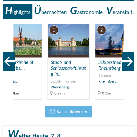
H
Ü
G
V
ighlights
bernachten
astronomie
eranstaltu
7
1
2
Klosterkirche St.
Stadt- und
Schlosstheater
Trinitatis,…
Schlossparkführun
Rheinsberg
g in…
Kirchen
Bühnen
Neuruppin
Stadtführungen
Rheinsberg
Rheinsberg
21.3km
0.2km
0.3km
Karte aktivieren
W
etter
Heute, 7. 8.