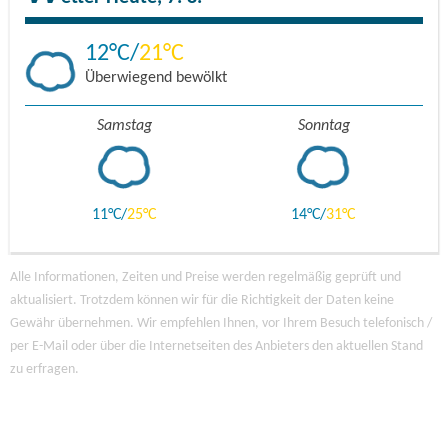
12
21
Überwiegend bewölkt
Samstag
Sonntag
11
25
14
31
Alle Informationen, Zeiten und Preise werden regelmäßig geprüft und
aktualisiert. Trotzdem können wir für die Richtigkeit der Daten keine
Gewähr übernehmen. Wir empfehlen Ihnen, vor Ihrem Besuch telefonisch /
per E-Mail oder über die Internetseiten des Anbieters den aktuellen Stand
zu erfragen.