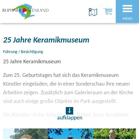
MENÜ
25 Jahre Keramikmuseum
Führung / Besichtigung
25 Jahre Keramikmuseum
Zum 25. Geburtstages hat sich das Keramikmuseum
Künstler eingeladen, die in einer Sonderschau ihre neuen
Arbeiten zeigen. Zusätzlich zum Galerieraum an der Kirche
sind auch einige große Objekte im Park ausgestellt.
Die Künstler: Antje Scharfe, Aino Nebel, Anna Arnskötter,
aufklappen
Christa Koslitz, Christina Renker, Evelyn Klam, Heinke
Binder, Hendrik Schink, Judith Püschel, Karl Fulle, Martin