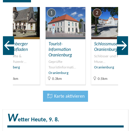
7
1
2
Liebenberger
Tourist-
Schlossmuseum
Gutshofladen
Information
Oranienburg
Oranienburg
Geschäfte &
Schlösser und Parks,
Einkaufszentr…
Geprüfte
Muse…
Liebenberg
Touristinformati…
Oranienburg
Oranienburg
15.5km
0.3km
0.5km
Karte aktivieren
W
etter
Heute, 9. 8.