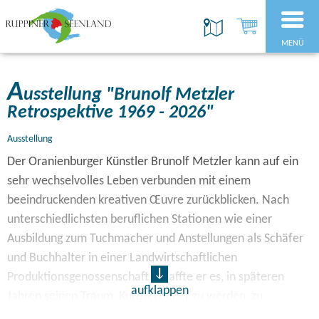
MENÜ
A
usstellung "Brunolf Metzler
Retrospektive 1969 - 2026"
Ausstellung
Der Oranienburger Künstler Brunolf Metzler kann auf ein
sehr wechselvolles Leben verbunden mit einem
beeindruckenden kreativen Œuvre zurückblicken. Nach
unterschiedlichsten beruflichen Stationen wie einer
Ausbildung zum Tuchmacher und Anstellungen als Schäfer
und Buchhalter in einer Landwirtschaftlichen
Produktionsgenossenschaft schaffte er es, in späteren
aufklappen
Jahren seinen Traum, Kunsterzieher zu werden, zu
verwirklichen. Er begleitete über viele Jahre Oranienburger