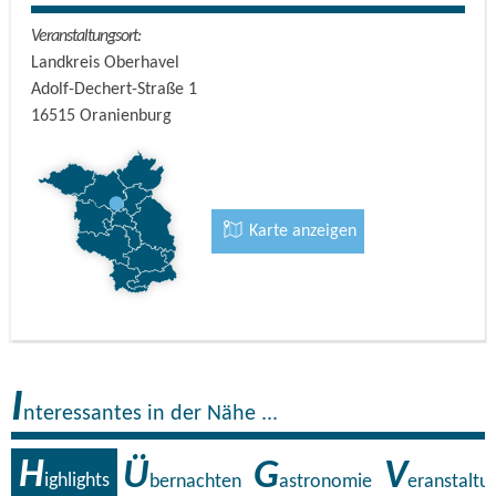
Veranstaltungsort:
Landkreis Oberhavel
Adolf-Dechert-Straße 1
16515
Oranienburg
Karte anzeigen
I
nteressantes in der Nähe ...
H
Ü
G
V
ighlights
bernachten
astronomie
eranstaltu