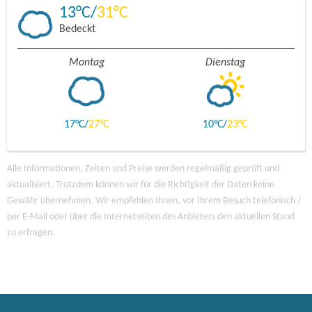
13
31
Bedeckt
Montag
Dienstag
17
27
10
23
Alle Informationen, Zeiten und Preise werden regelmäßig geprüft und
aktualisiert. Trotzdem können wir für die Richtigkeit der Daten keine
Gewähr übernehmen. Wir empfehlen Ihnen, vor Ihrem Besuch telefonisch /
per E-Mail oder über die Internetseiten des Anbieters den aktuellen Stand
zu erfragen.