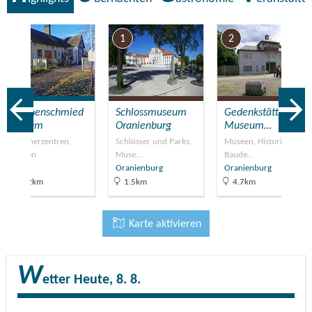
7
1
2
Storchenschmied
Schlossmuseum
Gedenkstätte und
e Linum
Oranienburg
Museum…
Besucherzentren,
Schlösser und Parks,
Museen, Historische
Museen
Muse…
Baude…
Linum
Oranienburg
Oranienburg
38.2km
1.5km
4.7km
Karte aktivieren
W
etter
Heute, 8. 8.