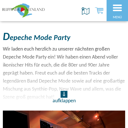
MENÜ
D
epeche Mode Party
Wir laden euch herzlich zu unserer nächsten großen
Depeche Mode Party ein! Wir haben einen Abend voller
ikonischer Hits für euch, die die 80er und 90er Jahre
geprägt haben. Freut euch auf die besten Tracks der
legendären Band Depeche Mode sowie auf eine großartige
Mischung aus Synthie-Pop, New Wave und allem, was die
Szene groß gemacht hat!
aufklappen
Was euch erwartet:
Depeche Mode Classics: Alle eure Lieblingshits – von