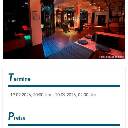
"Enjoy the Silence" bis "Personal Jesus".
Und wir haben noch mehr für euch: Synthie-Pop & New
Wave mit den Sounds der 80er und 90er Jahre, mit Tracks
von Bands wie Kraftwerk, New Order, The Cure, Erasure
und vielen mehr
Wir freuen uns auf einen tollen Abend mit euch und einer
Foto: Sebastian Bohe
Menge guter Musik, die euch die ganze Nacht zum Tanzen
bringt! Kommt vorbei, zieht eure besten New-Wave-Outfits
T
an und erlebt einen unvergesslichen Abend voller
ermine
Elektronik, Nostalgie und guter Musik!
19.09.2026, 20:00 Uhr - 20.09.2026, 02:00 Uhr
P
reise