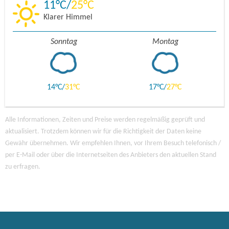
11
25
Klarer Himmel
Sonntag
Montag
14
31
17
27
Alle Informationen, Zeiten und Preise werden regelmäßig geprüft und
aktualisiert. Trotzdem können wir für die Richtigkeit der Daten keine
Gewähr übernehmen. Wir empfehlen Ihnen, vor Ihrem Besuch telefonisch /
per E-Mail oder über die Internetseiten des Anbieters den aktuellen Stand
zu erfragen.