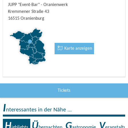
JUPP "Event-Bar" - Oranienwerk
Kremmener Straße 43
16515
Oranienburg
Karte anzeigen
Tickets
I
nteressantes in der Nähe ...
H
Ü
G
V
ighlights
bernachten
astronomie
eranstaltu