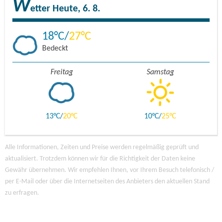
W
etter
Heute, 6. 8.
18
27
Bedeckt
Freitag
Samstag
13
20
10
25
Alle Informationen, Zeiten und Preise werden regelmäßig geprüft und
aktualisiert. Trotzdem können wir für die Richtigkeit der Daten keine
Gewähr übernehmen. Wir empfehlen Ihnen, vor Ihrem Besuch telefonisch /
per E-Mail oder über die Internetseiten des Anbieters den aktuellen Stand
zu erfragen.