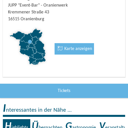
JUPP "Event-Bar" - Oranienwerk
Kremmener Straße 43
16515
Oranienburg
Karte anzeigen
Tickets
I
nteressantes in der Nähe ...
H
Ü
G
V
ighlights
bernachten
astronomie
eranstaltu