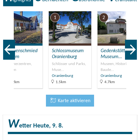
7
1
2
Storchenschmied
Schlossmuseum
Gedenkstätte und
e Linum
Oranienburg
Museum…
Besucherzentren,
Schlösser und Parks,
Museen, Historische
Museen
Muse…
Baude…
Linum
Oranienburg
Oranienburg
38.2km
1.5km
4.7km
Karte aktivieren
W
etter
Heute, 9. 8.