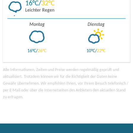
16
32
Leichter Regen
Montag
Dienstag
16
26
10
22
Alle Informationen, Zeiten und Preise werden regelmäßig geprüft und
aktualisiert. Trotzdem können wir für die Richtigkeit der Daten keine
Gewähr übernehmen. Wir empfehlen Ihnen, vor Ihrem Besuch telefonisch /
per E-Mail oder über die Internetseiten des Anbieters den aktuellen Stand
zu erfragen.