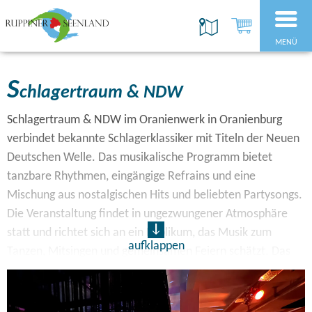
MENÜ
S
chlagertraum & NDW
Schlagertraum & NDW im Oranienwerk in Oranienburg
verbindet bekannte Schlagerklassiker mit Titeln der Neuen
Deutschen Welle. Das musikalische Programm bietet
tanzbare Rhythmen, eingängige Refrains und eine
Mischung aus nostalgischen Hits und beliebten Partysongs.
Die Veranstaltung findet in ungezwungener Atmosphäre
statt und richtet sich an ein Publikum, das Musik zum
aufklappen
Tanzen, Mitsingen und gemeinsamen Feiern schätzt. Das
Oranienwerk bietet dafür einen passenden Rahmen für
einen geselligen Abend mit Musik verschiedener
Jahrzehnte.