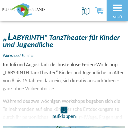
MENÜ
„L
ABYRINTH“ TanzTheater für Kinder
und Jugendliche
Workshop / Seminar
Im Juli und August lädt der kostenlose Ferien-Workshop
„LABYRINTH TanzTheater“ Kinder und Jugendliche im Alter
von 8 bis 15 Jahren dazu ein, sich kreativ auszudrücken –
ganz ohne Vorkenntnisse.
Während des zweiwöchigen Workshops begeben sich die
Teilnehmenden auf eine künst-lerische Entdeckungsreise
aufklappen
durch ihr persönliches „Labyrinth“: (Irr-)Wege, Fragen und
Entscheidungen, die sie im Alltag bewegen, werden mittels