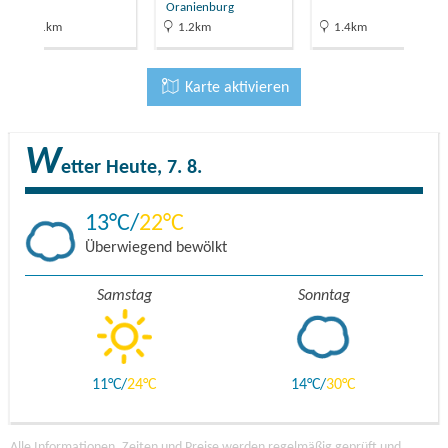
Oranienburg
16.1km
1.2km
1.4km
Karte aktivieren
W
etter
Heute, 7. 8.
13
22
Überwiegend bewölkt
Samstag
Sonntag
11
24
14
30
Alle Informationen, Zeiten und Preise werden regelmäßig geprüft und