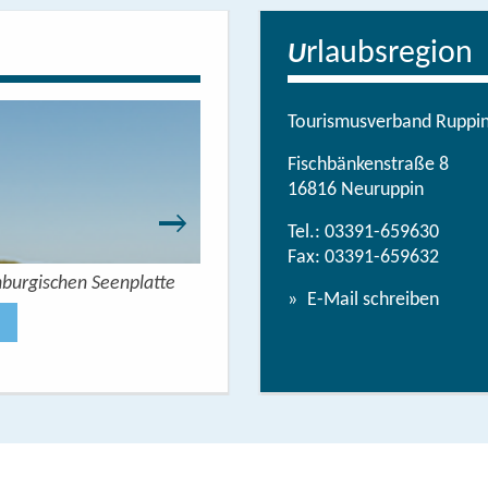
rlaubsregion
U
Tourismusverband Ruppine
Fischbänkenstraße 8
16816 Neuruppin
Tel.:
03391-659630
Fax: 03391-659632
nburgischen Seenplatte
Wandern mit Seeblick - 
E-Mail schreiben
Jetzt anse