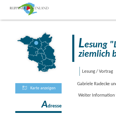
L
esung "
ziemlich 
Lesung / Vortrag
Gabriele Radecke un
Karte anzeigen
Weiter Information f
A
dresse