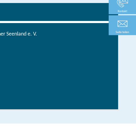
Kontakt
Seite teilen
r Seenland e. V.
Tourentipps fürs ganze Jahr
hen/bestellen