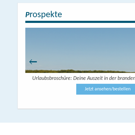
rospekte
P
Urlaubsbroschüre: Deine Auszeit in der brande
Jetzt ansehen/bestellen