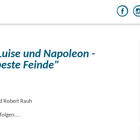
Luise und Napoleon -
beste Feinde"
d Robert Rauh
olgen....