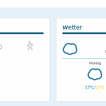
etter
W
Montag
17
27