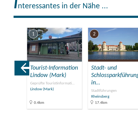
I
nteressantes in der Nähe ...
1
2
fffahrt
Tourist-Information
Stadt- und
Lindow (Mark)
Schlossparkführun
in…
Geprüfte Touristinformati…
Lindow (Mark)
Stadtführungen
Rheinsberg
0.4km
17.4km