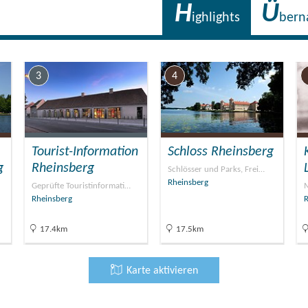
H
Ü
ighlights
bern
3
4
Tourist-Information
Schloss Rheinsberg
g
Rheinsberg
Schlösser und Parks, Frei…
Rheinsberg
Geprüfte Touristinformati…
Rheinsberg
R
17.4km
17.5km
Karte aktivieren