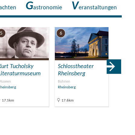
G
V
achten
astronomie
eranstaltungen
5
6
7
Kurt Tucholsky
Schlosstheater
Fahrgas
Literaturmuseum
Rheinsberg
Reeder
Museen
Bühnen
Ausflugssch
heinsberg
Rheinsberg
Rheinsber
17.5km
17.6km
17.8km