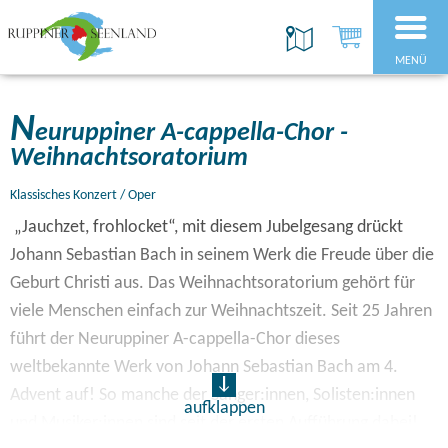
MENÜ
N
euruppiner A-cappella-Chor -
Weihnachtsoratorium
Klassisches Konzert / Oper
„Jauchzet, frohlocket“, mit diesem Jubelgesang drückt
Johann Sebastian Bach in seinem Werk die Freude über die
Geburt Christi aus. Das Weihnachtsoratorium gehört für
viele Menschen einfach zur Weihnachtszeit. Seit 25 Jahren
führt der Neuruppiner A-cappella-Chor dieses
weltbekannte Werk von Johann Sebastian Bach am 4.
Advent auf! So manche der Sänger:innen, Solisten:innen
aufklappen
und Musiker:innen sind seit der ersten Aufführung dabei!