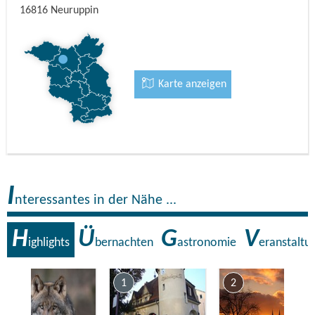
16816
Neuruppin
Karte anzeigen
I
nteressantes in der Nähe ...
H
Ü
G
V
ighlights
bernachten
astronomie
eranstaltu
7
1
2