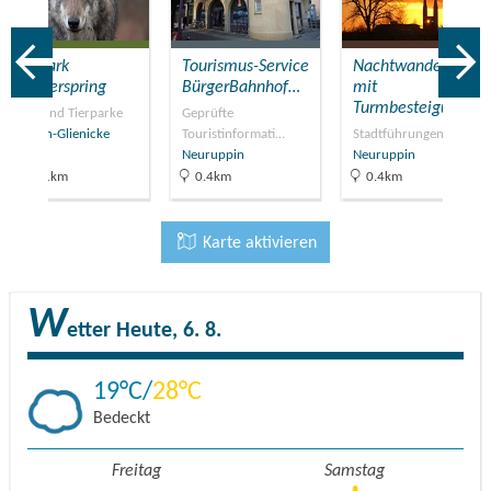
Tierpark
Tourismus-Service
Nachtwanderung
Kunsterspring
BürgerBahnhof…
mit
Turmbesteigung
Zoos und Tierparke
Geprüfte
Gühlen-Glienicke
Touristinformati…
Stadtführungen
Neuruppin
Neuruppin
12.1km
0.4km
0.4km
Karte aktivieren
W
etter
Heute, 6. 8.
19
28
Bedeckt
Freitag
Samstag