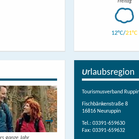
Freitag
12
21
rlaubsregion
U
Tourismusverband Ruppine
Fischbänkenstraße 8
16816 Neuruppin
Tel.:
03391-659630
Fax: 03391-659632
rs ganze Jahr
Urlaubsbroschüre: Deine Auszeit 