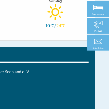
Samstag
Übernachten
10
24
Kontakt
Seite teilen
r Seenland e. V.
in der brandenburgischen Seenplatte