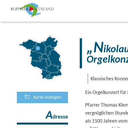
„N
ikola
Orgelkonz
Klassisches Konze
Ein Orgelkonzert für
Karte anzeigen
Pfarrer Thomas Kle
A
vergnüglichen Stund
dresse
als 1500 Jahren vom 