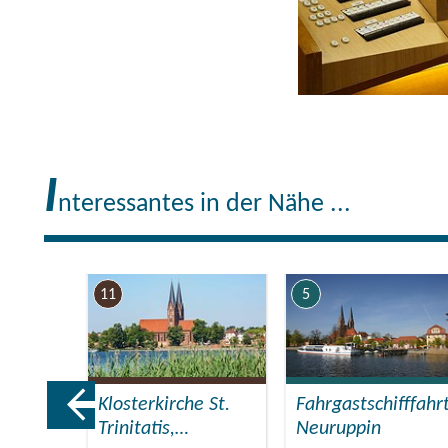
I
nteressantes in der Nähe ...
11
5
Klosterkirche St.
Fahrgastschifffahr
ng
Trinitatis,…
Neuruppin