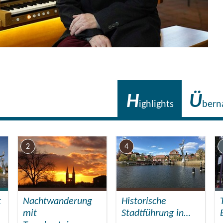
H
Ü
ighlights
bern
2
4
t
Nachtwanderung
Historische
mit
Stadtführung in…