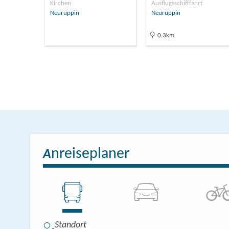
e
Kirchen
Ausflugsschifffahrt
Neuruppin
Neuruppin
0.3km
nreiseplaner
A