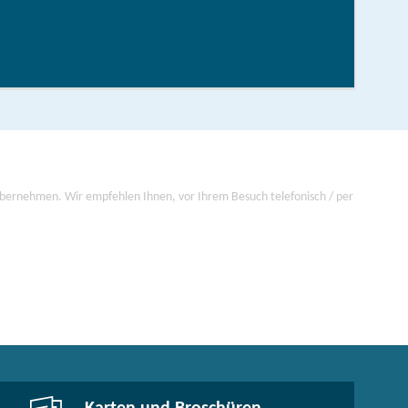
hen/bestellen
 übernehmen. Wir empfehlen Ihnen, vor Ihrem Besuch telefonisch / per