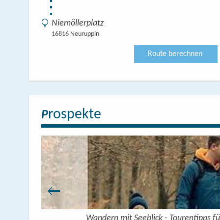
⋮
Niemöllerplatz
16816 Neuruppin
Route berechnen
rospekte
P
Wandern mit Seeblick - Tourentipps fü