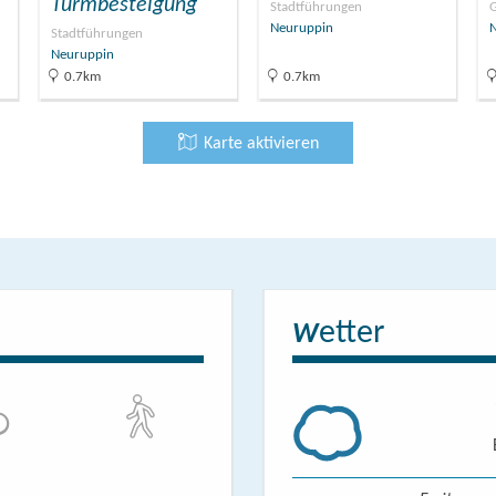
Turmbesteigung
Stadtführungen
G
Neuruppin
Stadtführungen
Neuruppin
0.7km
0.7km
Karte aktivieren
etter
W