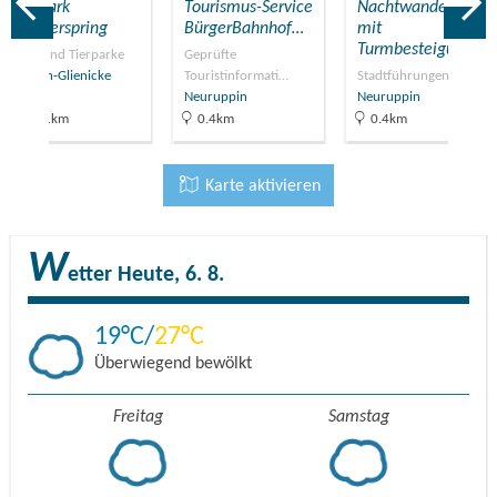
Tierpark
Tourismus-Service
Nachtwanderung
Kunsterspring
BürgerBahnhof…
mit
Turmbesteigung
Zoos und Tierparke
Geprüfte
Gühlen-Glienicke
Touristinformati…
Stadtführungen
Neuruppin
Neuruppin
12.1km
0.4km
0.4km
Karte aktivieren
W
etter
Heute, 6. 8.
19
27
Überwiegend bewölkt
Freitag
Samstag