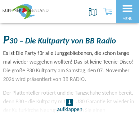
MENÜ
P
30 – Die Kultparty von BB Radio
Es ist Die Party für alle Junggebliebenen, die schon lange
mal wieder weggehen wollten! Das ist keine Teenie-Disco!
Die große P30 Kultparty am Samstag, den 07. November
2026 wird präsentiert von BB RADIO.
Der Plattenteller rotiert und die Tanzschuhe stehen bereit,
denn P30 - die Kultparty mit der Ü30 Garantie ist wieder in
aufklappen
der Kulturkirche Neuruppin! Erleben Sie einen
unvergesslichen Abend und feiern Sie zu Ihren Lieblingshits
aus den letzten drei Jahrzehnten. Es heißt wieder in dieser
Nacht Discofeeling pur. Die P30 Dj's halten wie gewohnt