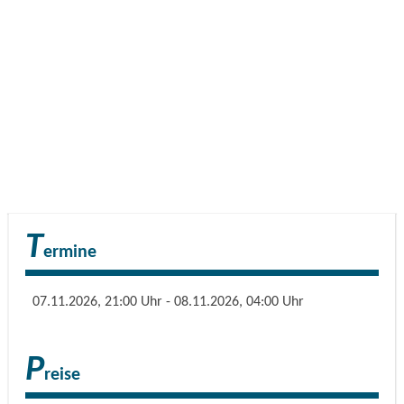
stimmungsvolle Klänge der 70/80/90ieger Jahre,
altbekannte Partyhits und den besten Mix von Heute
bereit.
T
ermine
07.11.2026, 21:00 Uhr - 08.11.2026, 04:00 Uhr
P
reise