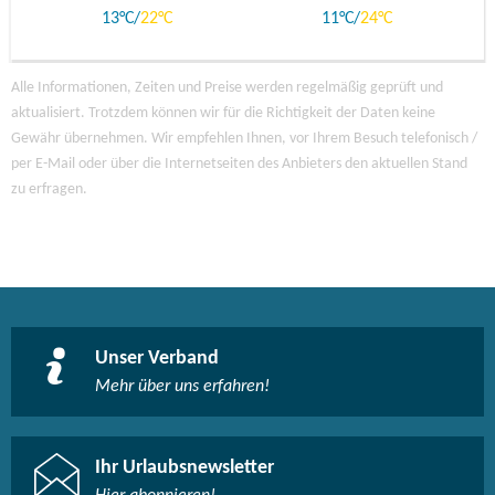
13
22
11
24
Alle Informationen, Zeiten und Preise werden regelmäßig geprüft und
aktualisiert. Trotzdem können wir für die Richtigkeit der Daten keine
Gewähr übernehmen. Wir empfehlen Ihnen, vor Ihrem Besuch telefonisch /
per E-Mail oder über die Internetseiten des Anbieters den aktuellen Stand
zu erfragen.
Unser Verband
Mehr über uns erfahren!
Ihr Urlaubsnewsletter