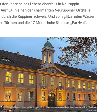
rsten Jahre seines Lebens ebenfalls in Neuruppin.
Ausflug in einen der charmanten Neuruppiner Ortsteile,
ur durch die Ruppiner Schweiz. Und vom glitzernden Wasser
anten Türmen und die 17 Meter hohe Skulptur „Parzival“.
Das alte Gymnasium in Neuruppin, Foto: Tourismusverband Ruppiner Seenland e.V./Andrea
Krumnow