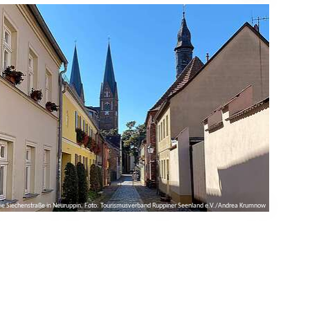
ie Siechenstraße in Neuruppin, Foto: Tourismusverband Ruppiner Seenland e.V./Andrea Krumnow