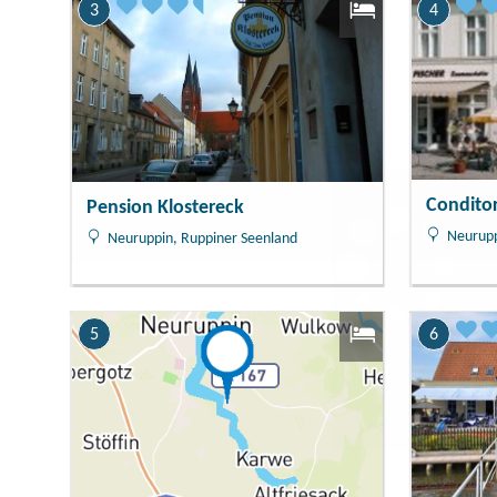
3
4
Conditor
Pension Klostereck
Neurupp
Neuruppin, Ruppiner Seenland
5
6