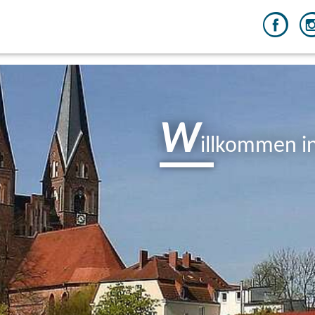
W
illkommen i