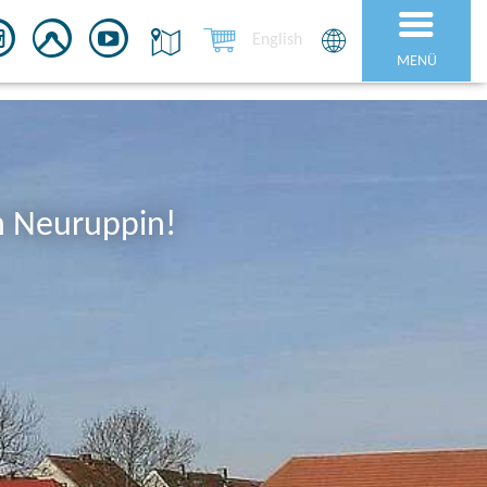
English
MENÜ
n Neuruppin!