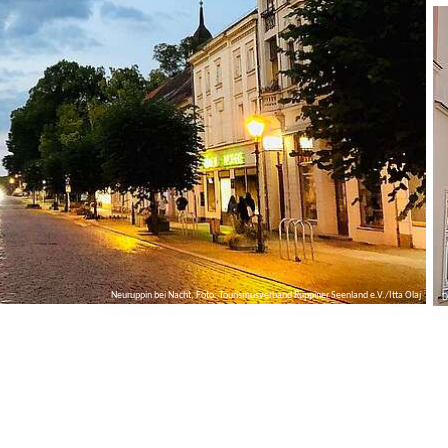
Neuruppin bei Nacht, Foto: Tourismusverband Ruppiner Seenland e.V./Itta Olaj
D