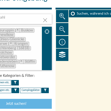
Suchen, während ich 
ahl
×
euruppin
Buskow
newikow
ühlen-Glienicke
×
arwe
Krangen
ichtenberg (16818)
olchow
ietwerder
×
adensleben
Stöffin
uthenow
 Kategorien & Filter:​
nen etc.
gen etc.
Campingplätze
Jetzt suchen!