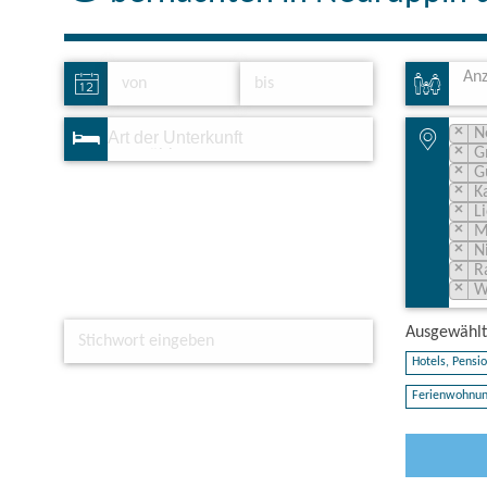
Anz
×
N
×
G
×
G
×
K
×
L
×
M
×
N
×
R
×
W
Ausgewählte
Hotels, Pensio
Ferienwohnun