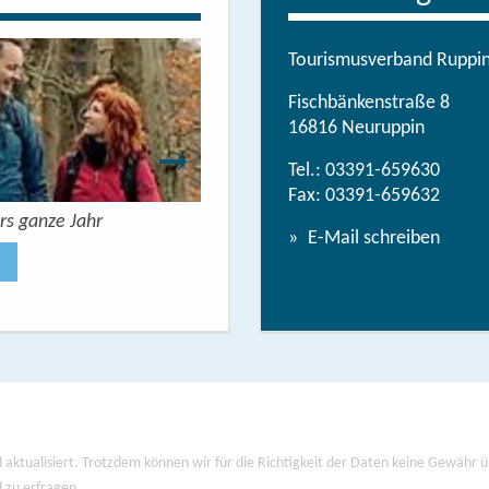
Tourismusverband Ruppine
Fischbänkenstraße 8
16816 Neuruppin
Tel.:
03391-659630
Fax: 03391-659632
rs ganze Jahr
Urlaubsbroschüre: Deine Auszeit 
E-Mail schreiben
Jetzt anse
 aktualisiert. Trotzdem können wir für die Richtigkeit der Daten keine Gewähr
d zu erfragen.