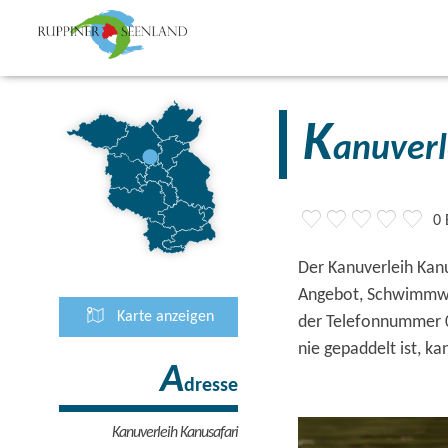
K
anuverl
0
Der Kanuverleih Kan
Angebot, Schwimmwes
Karte anzeigen
der Telefonnummer 0
nie gepaddelt ist, k
A
dresse
Kanuverleih Kanusafari