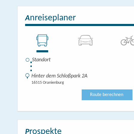
nreiseplaner
A
⋮
Hinter dem Schloßpark 2A
16515 Oranienburg
Route berechnen
rospekte
P