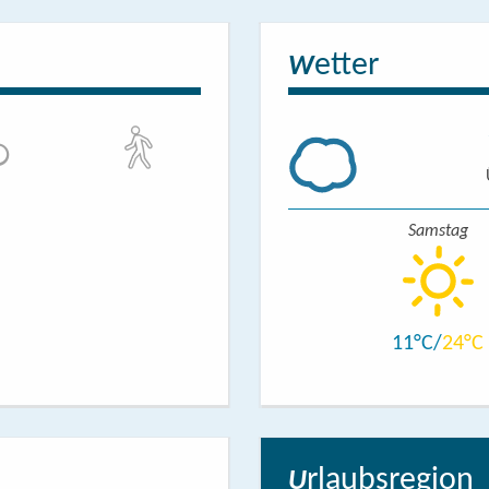
etter
W
Samstag
11
24
rlaubsregion
U