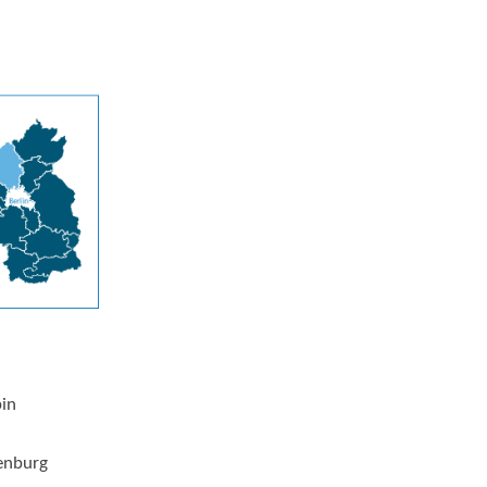
pin
enburg