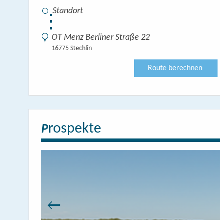
⋮
OT Menz Berliner Straße 22
16775 Stechlin
Route berechnen
rospekte
P