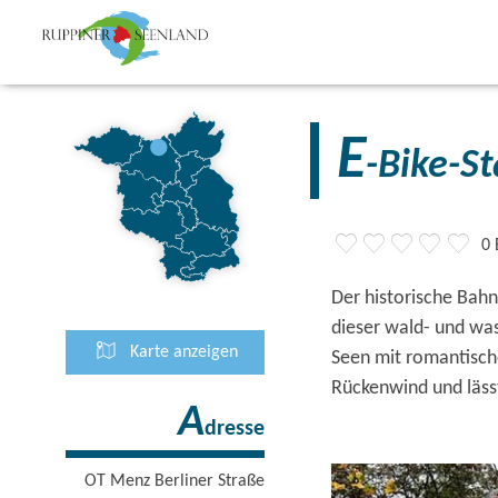
E
-Bike-S
0
Der historische Bahn
dieser wald- und wa
Karte anzeigen
Seen mit romantisch
Rückenwind und läss
A
dresse
OT Menz Berliner Straße