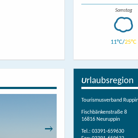
Samstag
11
25
rlaubsregion
U
Tourismusverband Ruppine
Fischbänkenstraße 8
16816 Neuruppin
Tel.:
03391-659630