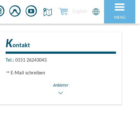
English
MENÜ
K
ontakt
Tel.:
0151 26243043
E-Mail schreiben
Anbieter