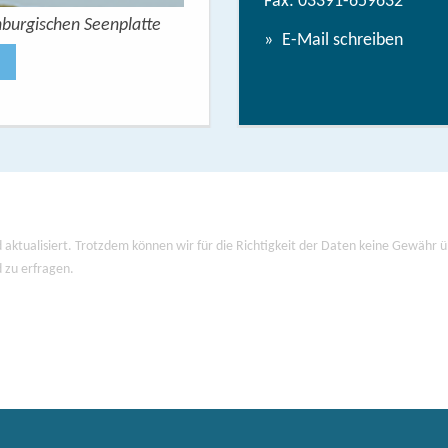
Fax: 03391-659632
nburgischen Seenplatte
Wandern mit Seeblick - 
E-Mail schreiben
Jetzt anse
 aktualisiert. Trotzdem können wir für die Richtigkeit der Daten keine Gewähr
d zu erfragen.