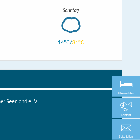
Sonntag
14
31
Übernachten
r Seenland e. V.
Kontakt
Seite teilen