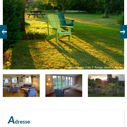
Ferien: Wer bleiben möchte, um Ruhe und Natur zu
genießen, kann eines der zwei großzügigen, gemütlichen
Ferienzimmer (ca. 24 qm) oder die wunderschöne, stilvolle
Ferienwohnung (ca.130 qm) mit drei Schlafzimmern und
einem Kamin mieten. Immer dabei, der Garten mit Platz
zum Entspannen. Fürs gute Gewissen in Zeiten des
Klimawandels ist das Ferienhaus beinahe energieautark,
die Sonne sorgt für Strom und Wärme. Es ist aus
einheimischem Holz gebaut, die Bettwäsche GOTS (bio)
Biohof Kepos, Foto: F. Rumpe, Lizenz: F. Rumpe
pe
zertifiziert und zum Einkaufen sind es nur wenige Meter bis
zu unseren Bio-Gemüsefeldern. Und zum wunderschönen
Stechlinsee sind es 5 km, leicht zu bewältigen mit dem
Fahrrad oder Auto.
A
dresse