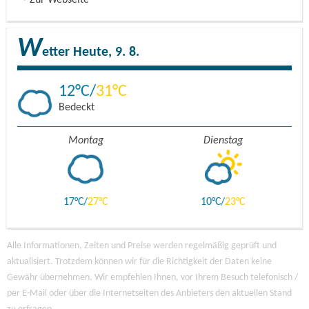
Zur Webseite
W
etter
Heute, 9. 8.
12
31
Bedeckt
Montag
Dienstag
17
27
10
23
Alle Informationen, Zeiten und Preise werden regelmäßig geprüft und
aktualisiert. Trotzdem können wir für die Richtigkeit der Daten keine
Gewähr übernehmen. Wir empfehlen Ihnen, vor Ihrem Besuch telefonisch /
per E-Mail oder über die Internetseiten des Anbieters den aktuellen Stand