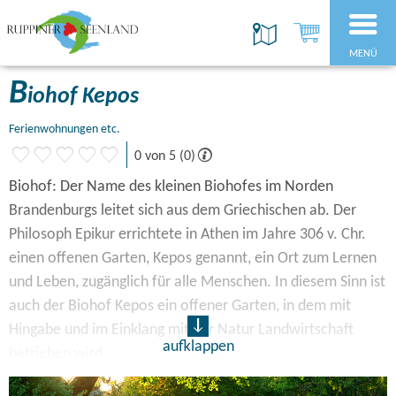
MENÜ
B
iohof Kepos
Ferienwohnungen etc.
0 von 5 (0)
Biohof: Der Name des kleinen Biohofes im Norden
Brandenburgs leitet sich aus dem Griechischen ab. Der
Philosoph Epikur errichtete in Athen im Jahre 306 v. Chr.
einen offenen Garten, Kepos genannt, ein Ort zum Lernen
und Leben, zugänglich für alle Menschen. In diesem Sinn ist
auch der Biohof Kepos ein offener Garten, in dem mit
Hingabe und im Einklang mit der Natur Landwirtschaft
aufklappen
betrieben wird.