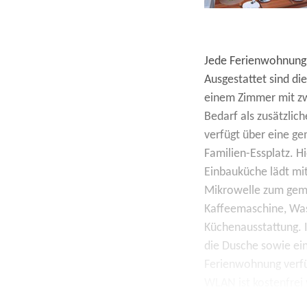
Jede Ferienwohnung 
Ausgestattet sind d
einem Zimmer mit zw
Bedarf als zusätzlic
verfügt über eine ge
Familien-Essplatz. H
Einbauküche lädt mit
Mikrowelle zum geme
Kaffeemaschine, Was
Küchenausstattung. I
die Dusche sowie ei
Ferienwohnung verfü
WLAN ist kostenfrei