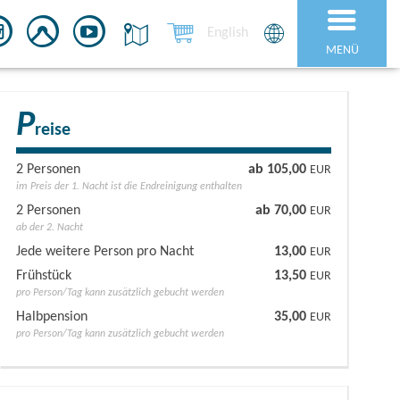
English
MENÜ
P
reise
2 Personen
ab 105,00
EUR
im Preis der 1. Nacht ist die Endreinigung enthalten
2 Personen
ab 70,00
EUR
ab der 2. Nacht
Jede weitere Person pro Nacht
13,00
EUR
Frühstück
13,50
EUR
pro Person/Tag kann zusätzlich gebucht werden
Halbpension
35,00
EUR
pro Person/Tag kann zusätzlich gebucht werden