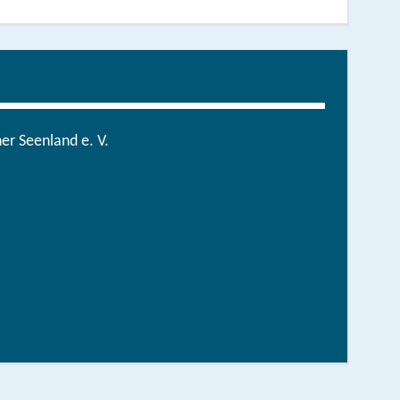
r Seenland e. V.
in der brandenburgischen Seenplatte
hen/bestellen