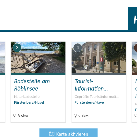
 sind ganzjährig buchbar.
tehen außerdem ein Pavillon mit Grillmöglichkeit, ein
owie Liegewiese und Tischtennisplatte. Fahrradgarage und
vorhanden. Die Nutzung des Parkplatz ist kostenfrei.
3
4
befindet sich das Hotel und Restaurant "Zum Birkenhof"
che und interessanten Getränken.
Badestelle am
Tourist-
Röblinsee
Information…
Naturbadestellen
Geprüfte Touristinformati…
Fürstenberg/Havel
Fürstenberg/Havel
M
F
8.6km
9.1km
Karte aktivieren