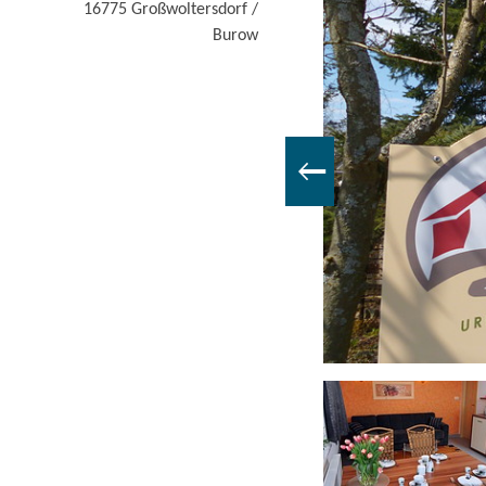
16775
Großwoltersdorf /
Burow
Ferienwohnung Birkenhof Anke Engel