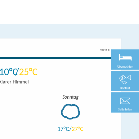
Heute, 8. 8.
Übernachten
10
25
Klarer Himmel
Kontakt
Sonntag
Seite teilen
17
27