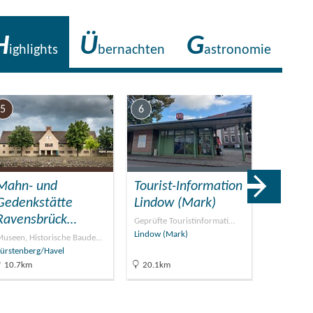
H
Ü
G
ighlights
bernachten
astronomie
5
6
7
Mahn- und
Tourist-Information
Badest
Gedenkstätte
Lindow (Mark)
Kleinen
Ravensbrück…
in…
Geprüfte Touristinformati…
Lindow (Mark)
useen, Historische Baude…
Naturbades
ürstenberg/Havel
Rheinsber
10.7km
20.1km
22.1km