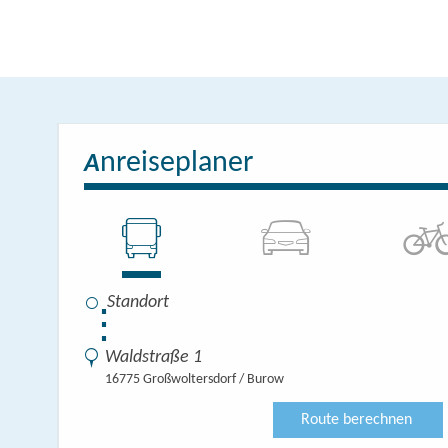
nreiseplaner
A
⋮
Waldstraße 1
16775 Großwoltersdorf / Burow
Route berechnen