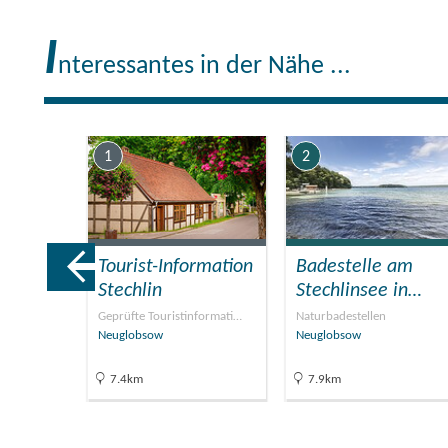
Die Ferienwohnungen
I
nteressantes in der Nähe ...
Zu Ihrer Verfügung s
Feuerschalenplatz s
Fahrradverleih sind 
1
2
Auf dem Grundstück 
mit ausgesuchter Kü
am
Tourist-Information
Badestelle am
tzsee
Stechlin
Stechlinsee in…
Geprüfte Touristinformati…
Naturbadestellen
Neuglobsow
Neuglobsow
7.4km
7.9km