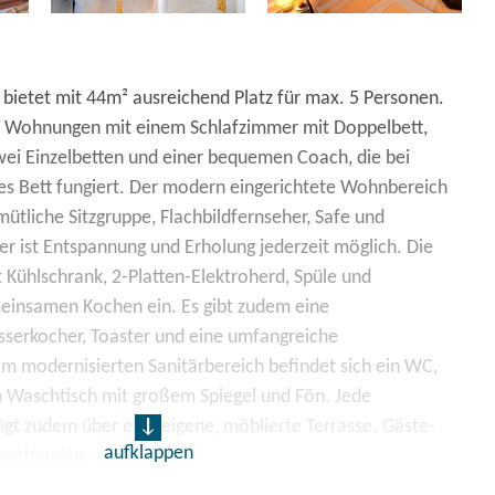
bietet mit 44m² ausreichend Platz für max. 5 Personen.
ie Wohnungen mit einem Schlafzimmer mit Doppelbett,
ei Einzelbetten und einer bequemen Coach, die bei
hes Bett fungiert. Der modern eingerichtete Wohnbereich
mütliche Sitzgruppe, Flachbildfernseher, Safe und
ier ist Entspannung und Erholung jederzeit möglich. Die
 Kühlschrank, 2-Platten-Elektroherd, Spüle und
insamen Kochen ein. Es gibt zudem eine
serkocher, Toaster und eine umfangreiche
m modernisierten Sanitärbereich befindet sich ein WC,
n Waschtisch mit großem Spiegel und Fön. Jede
gt zudem über eine eigene, möblierte Terrasse. Gäste-
aufklappen
 vorhanden.