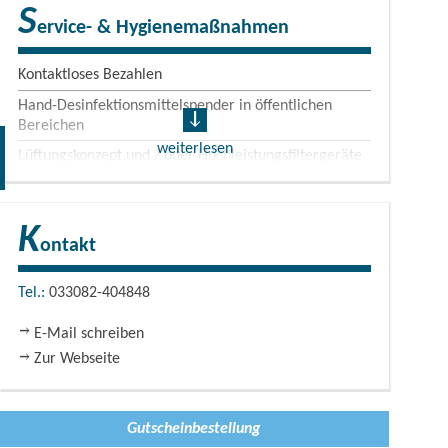
S
ervice- & Hygienemaßnahmen
Kontaktloses Bezahlen
Hand-Desinfektionsmittelspender in öffentlichen
Bereichen
weiterlesen
Lüftungskonzept und / oder Hochleistungsfiltergeräte
vorhanden
Onlinebuchung
K
Flexible Storno- und Umbuchungsbedingungen
ontakt
Tel.:
033082-404848
Ferienwohnung 
E-Mail schreiben
Zur Webseite
Gutscheinbestellung