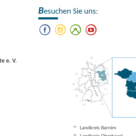
B
esuchen Sie uns:
e e. V.
Landkreis Barnim