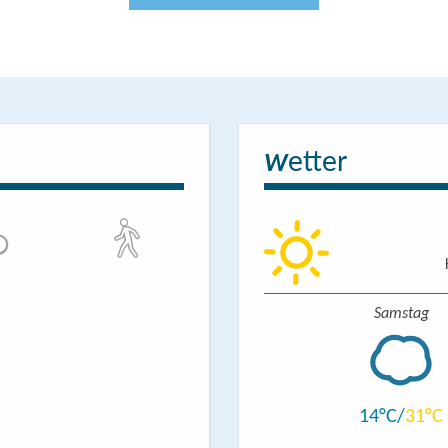
etter
W
Samstag
14
31