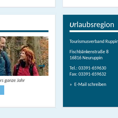
rlaubsregion
U
Tourismusverband Ruppine
Fischbänkenstraße 8
16816 Neuruppin
Tel.:
03391-659630
Fax: 03391-659632
rs ganze Jahr
Urlaubsbroschüre: Deine Auszeit 
E-Mail schreiben
Jetzt anse