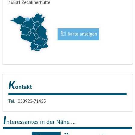
16831
Zechlinerhütte
Karte anzeigen
K
ontakt
Tel.:
033923-71435
I
nteressantes in der Nähe ...