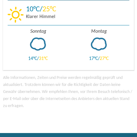
10
25
Klarer Himmel
Sonntag
Montag
14
31
17
27
Alle Informationen, Zeiten und Preise werden regelmäßig geprüft und
aktualisiert. Trotzdem können wir für die Richtigkeit der Daten keine
Gewähr übernehmen. Wir empfehlen Ihnen, vor Ihrem Besuch telefonisch /
per E-Mail oder über die Internetseiten des Anbieters den aktuellen Stand
zu erfragen.