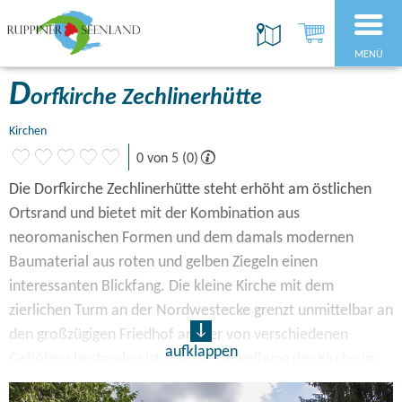
MENÜ
D
orfkirche Zechlinerhütte
Kirchen
0 von 5 (0)
Die Dorfkirche Zechlinerhütte steht erhöht am östlichen
Ortsrand und bietet mit der Kombination aus
neoromanischen Formen und dem damals modernen
Baumaterial aus roten und gelben Ziegeln einen
interessanten Blickfang. Die kleine Kirche mit dem
zierlichen Turm an der Nordwestecke grenzt unmittelbar an
den großzügigen Friedhof an, der von verschiedenen
aufklappen
Gehölzen bestanden ist. Bis zur Einweihung der Kirche im
Jahr 1881 fanden die Gottesdienste in einem kleinen