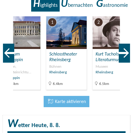
H
Ü
G
ighlights
bernachten
astronomie
7
1
2
Museum
Schlosstheater
Kurt Tucholsky
Neuruppin
Rheinsberg
Literaturmuseum
Museen,
Bühnen
Museen
Freizeiteinrichtu…
Rheinsberg
Rheinsberg
Neuruppin
26.4km
6.4km
6.5km
Karte aktivieren
W
etter
Heute, 8. 8.