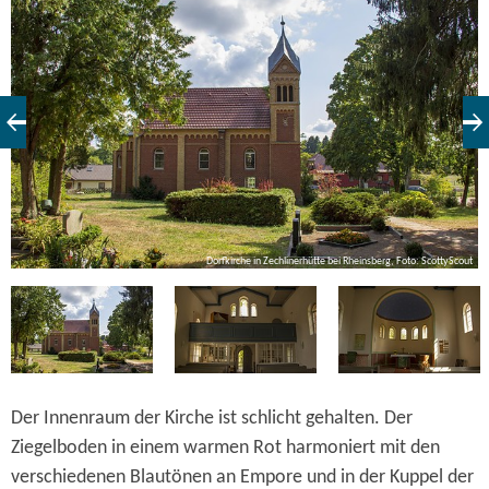
Betsaal auf dem Dachboden über der Glashütte statt. Eine
Spende der Frau Leutnant Riedel ermöglichte den
Kirchenneubau.
ut
Dorfkirche in Zechlinerhütte bei Rheinsberg, Foto: ScottyScout
Der Innenraum der Kirche ist schlicht gehalten. Der
Ziegelboden in einem warmen Rot harmoniert mit den
verschiedenen Blautönen an Empore und in der Kuppel der