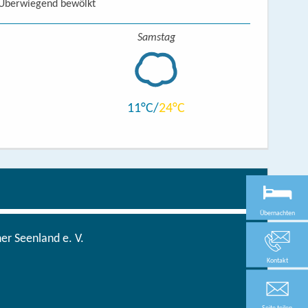
Überwiegend bewölkt
Samstag
11
24
Übernachten
r Seenland e. V.
Kontakt
Seite teilen