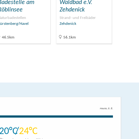
Badestelle am
Waldbad e.V.
Röblinsee
Zehdenick
aturbadestellen
Strand- und Freibäder
ürstenberg/Havel
Zehdenick
46.5km
56.1km
Heute, 6. 8.
20
24