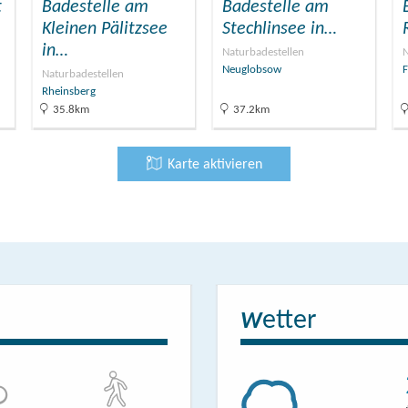
t
Badestelle am
Badestelle am
Kleinen Pälitzsee
Stechlinsee in…
in…
Naturbadestellen
N
Neuglobsow
F
Naturbadestellen
Rheinsberg
35.8km
37.2km
Karte aktivieren
etter
W