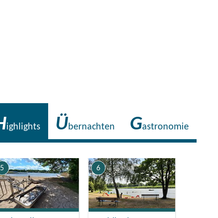
H
Ü
G
ighlights
bernachten
astronomie
5
6