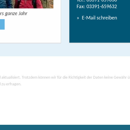
Tel.:
03391-659630
Fax: 03391-659632
rs ganze Jahr
Urlaubsbroschüre: Deine Auszeit 
E-Mail schreiben
Jetzt anse
 aktualisiert. Trotzdem können wir für die Richtigkeit der Daten keine Gewähr
d zu erfragen.