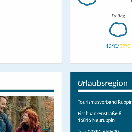
Freitag
13
22
rlaubsregion
U
Tourismusverband Ruppine
Fischbänkenstraße 8
16816 Neuruppin