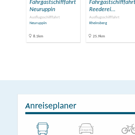
Fahrgastschifffahrt
Fahrgastschifffahr
Neuruppin
Reederei…
Ausflugsschifffahrt
Ausflugsschifffahrt
Neuruppin
Rheinsberg
8.1km
25.9km
nreiseplaner
A