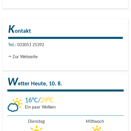
K
ontakt
Tel.:
033051 25392
Zur Webseite
W
etter
Heute, 10. 8.
16
29
Ein paar Wolken
Dienstag
Mittwoch