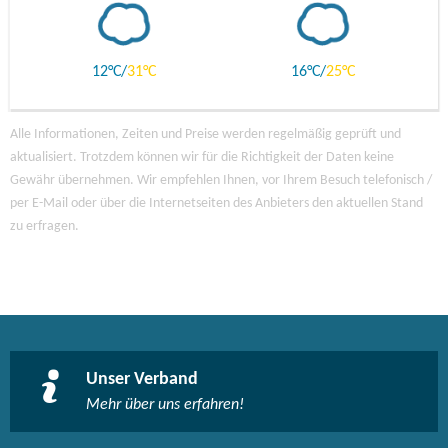
12
31
16
25
Alle Informationen, Zeiten und Preise werden regelmäßig geprüft und
aktualisiert. Trotzdem können wir für die Richtigkeit der Daten keine
Gewähr übernehmen. Wir empfehlen Ihnen, vor Ihrem Besuch telefonisch /
per E-Mail oder über die Internetseiten des Anbieters den aktuellen Stand
zu erfragen.
Unser Verband
Mehr über uns erfahren!