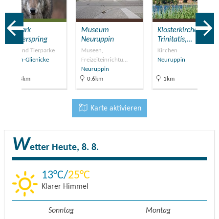
Tierpark
Museum
Klosterkirche St.
Kunsterspring
Neuruppin
Trinitatis,…
Zoos und Tierparke
Museen,
Kirchen
Gühlen-Glienicke
Freizeiteinrichtu…
Neuruppin
Neuruppin
12.4km
0.6km
1km
Karte aktivieren
W
etter
Heute, 8. 8.
13
25
Klarer Himmel
Sonntag
Montag