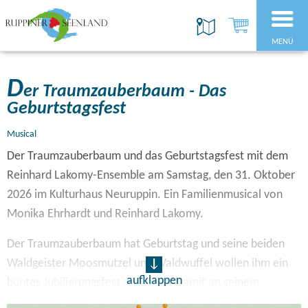
MENÜ
D
er Traumzauberbaum - Das
Geburtstagsfest
Musical
Der Traumzauberbaum und das Geburtstagsfest mit dem
Reinhard Lakomy-Ensemble am Samstag, den 31. Oktober
2026 im Kulturhaus Neuruppin. Ein Familienmusical von
Monika Ehrhardt und Reinhard Lakomy.
Der Traumzauberbaum hat Geburtstag und seine beiden
Waldgeister Moosmutzel und Waldwuffel wollen ihm ein
aufklappen
buntes Jubilierungsfest schenken. Damit an seinem
Ehrentag auch ja die Sonne ungetrübt vom Himmel strahlt,