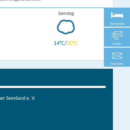
Samstag
Übernachten
14
30
Kontakt
Seite teilen
r Seenland e. V.