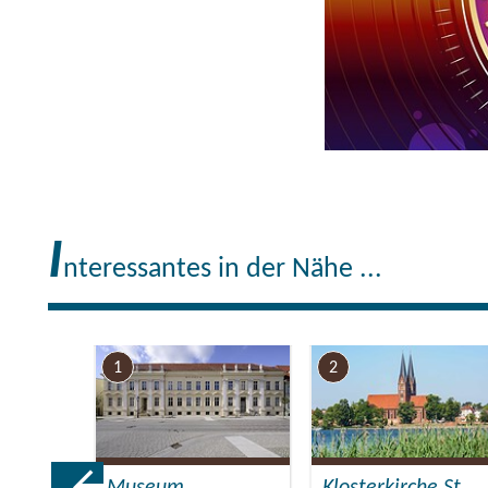
I
nteressantes in der Nähe ...
1
2
Museum
Klosterkirche St.