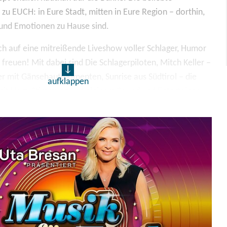
zu EUCH: in Eure Stadt, mitten in Eure Region – dorthin,
und Emotionen zu Hause sind.
ch auf eine mitreißende Liveshow voller Schlager, Humor
reuen! Mit dabei sind Die Schlagerpiloten, Mitch Keller –
r mit Gänsehautmomenten, Sunrise aus Südtirol – die
aufklappen
mit Herz, Stimmung und alpinem Sound und Entertainer
 bleibt garantiert kein Auge trocken.
e jeden Saal zum Kochen bringen und unvergessliche
usik für Euch“ ist ein Erlebnis für alle, die Schlager
ltung schätzen und die Nähe zu ihren Künstlern genießen.
tionen, Hits, Lachen und vielen Überraschungen! Seid
san und ihre Gäste zeigen, dass Musik mehr kann als
rbindet!