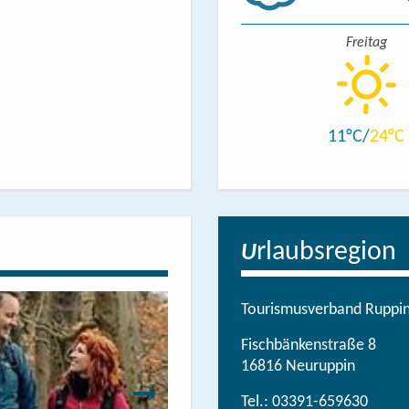
Freitag
11
24
rlaubsregion
U
Tourismusverband Ruppine
Fischbänkenstraße 8
16816 Neuruppin
Tel.:
03391-659630