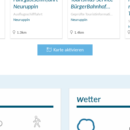
Neuruppin
BürgerBahnhof…
Ausflugsschifffahrt
Geprüfte Touristinformati…
Neuruppin
Neuruppin
S
1.3km
1.4km
Karte aktivieren
etter
W