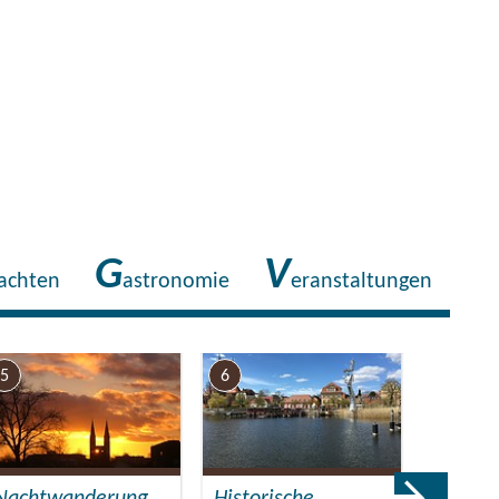
G
V
achten
astronomie
eranstaltungen
5
6
7
Nachtwanderung
Historische
Tierpa