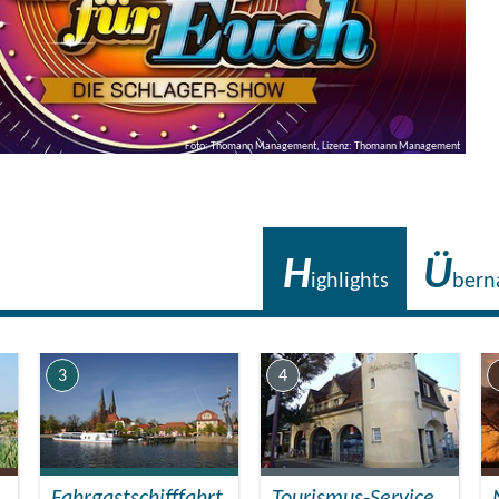
Foto: Thomann Management, Lizenz: Thomann Management
H
Ü
ighlights
bern
3
4
Fahrgastschifffahrt
Tourismus-Service