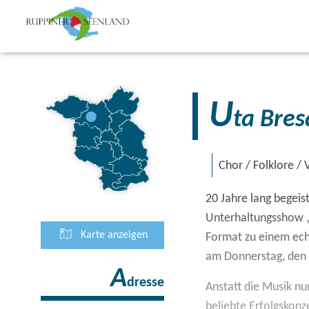
U
ta Bres
Chor / Folklore /
20 Jahre lang begei
Unterhaltungsshow „
Karte anzeigen
Format zu einem echt
am Donnerstag, den 
A
dresse
Anstatt die Musik nu
beliebte Erfolgskonz