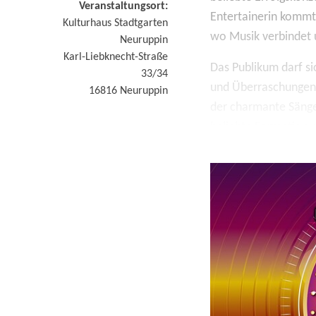
Veranstaltungsort:
Entertainerin kommt 
Kulturhaus Stadtgarten
wo Musik verbindet 
Neuruppin
Karl-Liebknecht-Straße
Das Publikum darf si
33/34
und Überraschungen f
16816
Neuruppin
der charmante Sänge
beliebte Formation 
Heiko Harig – bei ihm
Gemeinsam werden si
Momente schaffen. „M
lieben, gute Unterha
Ein Abend voller Emo
dabei, wenn Uta Bre
unterhalten – sie ve