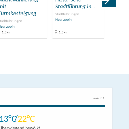
mit
Stadtführung in…
Kunste
Turmbesteigung
Stadtführungen
Zoos und T
Neuruppin
Gühlen-Gli
tadtführungen
Neuruppin
1.5km
1.5km
12.4km
Heute, 7. 8.
13
22
Überwiegend bewölkt