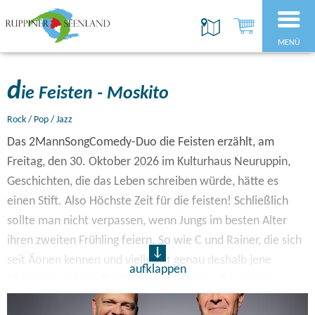
MENÜ
d
ie Feisten - Moskito
Rock / Pop / Jazz
Das 2MannSongComedy-Duo die Feisten erzählt, am
Freitag, den 30. Oktober 2026 im Kulturhaus Neuruppin,
Geschichten, die das Leben schreiben würde, hätte es
einen Stift. Also Höchste Zeit für die feisten! Schließlich
sollte man nicht verpassen, wenn Jungs im besten Alter
ihren zweiten Frühling feiern. So wie C und Rainer, die sich
seit Äonen kennen und vielleicht genau deshalb jene
aufklappen
Momente auf den Punkt bringen können, die unsere
moderne Welt so absurd machen.