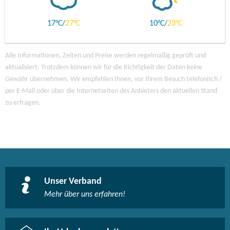
17
27
10
23
Alle Informationen, Zeiten und Preise werden regelmäßig geprüft und
aktualisiert. Trotzdem können wir für die Richtigkeit der Daten keine
Gewähr übernehmen. Wir empfehlen Ihnen, vor Ihrem Besuch telefonisch /
per E-Mail oder über die Internetseiten des Anbieters den aktuellen Stand
zu erfragen.
Unser Verband
Mehr über uns erfahren!