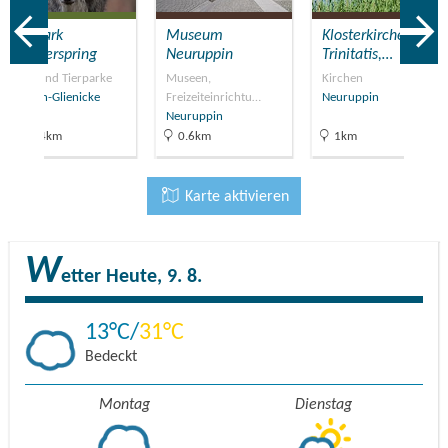
Tierpark
Museum
Klosterkirche St.
Kunsterspring
Neuruppin
Trinitatis,…
Zoos und Tierparke
Museen,
Kirchen
Gühlen-Glienicke
Freizeiteinrichtu…
Neuruppin
Neuruppin
12.4km
0.6km
1km
Karte aktivieren
W
etter
Heute, 9. 8.
13
31
Bedeckt
Montag
Dienstag