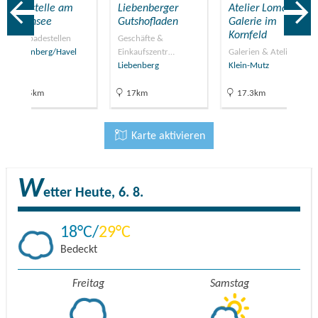
Badestelle am
Liebenberger
Atelier Lomas /
Röblinsee
Gutshofladen
Galerie im
Kornfeld
Naturbadestellen
Geschäfte &
Fürstenberg/Havel
Einkaufszentr…
Galerien & Ateliers
Liebenberg
Klein-Mutz
19.5km
17km
17.3km
Karte aktivieren
W
etter
Heute, 6. 8.
18
29
Bedeckt
Freitag
Samstag