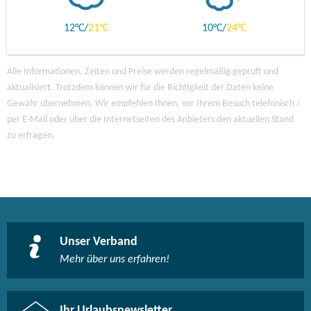
12
21
10
24
Alle Informationen, Zeiten und Preise werden regelmäßig geprüft und
aktualisiert. Trotzdem können wir für die Richtigkeit der Daten keine
Gewähr übernehmen. Wir empfehlen Ihnen, vor Ihrem Besuch telefonisch /
per E-Mail oder über die Internetseiten des Anbieters den aktuellen Stand
zu erfragen.
Unser Verband
Mehr über uns erfahren!
Ihr Urlaubsnewsletter