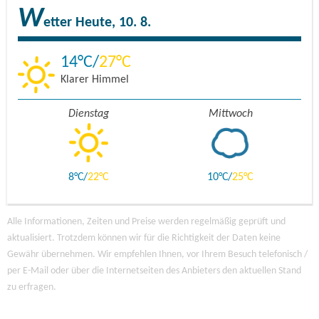
W
etter
Heute, 10. 8.
14
27
Klarer Himmel
Dienstag
Mittwoch
8
22
10
25
Alle Informationen, Zeiten und Preise werden regelmäßig geprüft und
aktualisiert. Trotzdem können wir für die Richtigkeit der Daten keine
Gewähr übernehmen. Wir empfehlen Ihnen, vor Ihrem Besuch telefonisch /
per E-Mail oder über die Internetseiten des Anbieters den aktuellen Stand
zu erfragen.