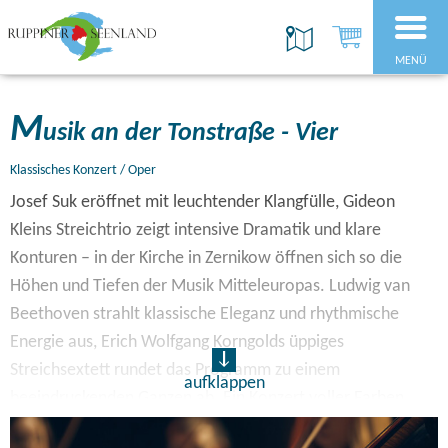
MENÜ
M
usik an der Tonstraße - Vier
Klassisches Konzert / Oper
Josef Suk eröffnet mit leuchtender Klangfülle, Gideon
Kleins Streichtrio zeigt intensive Dramatik und klare
Konturen – in der Kirche in Zernikow öffnen sich so die
Höhen und Tiefen der Musik Mitteleuropas. Ludwig van
Beethoven strahlt klassische Eleganz und rhythmische
Energie aus, Erich Wolfgang Korngolds üppiges
Streichsextett rundet das Programm zu einem
aufklappen
beeindruckenden Ganzen ab. Ein Konzert voller Farben,
Spannung und emotionaler Tiefe.