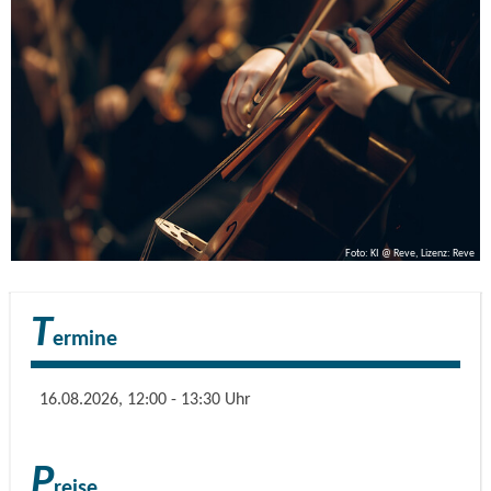
Seit fünf Jahren bringt "Musik an der Tonstraße" klassische
Kammermusik an den Stechlinsee und nach Zernikow in
Brandenburgs Ruppiner Land – mit abwechslungsreichen
Programmen und herausragenden Musikerinnen und
Musikern.
Künstlerische Leitung: Nora Chastain
Organisation: Esteban Engel
Foto: KI @ Reve, Lizenz: Reve
T
ermine
16.08.2026, 12:00 - 13:30 Uhr
P
reise